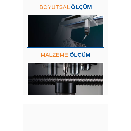
BOYUTSAL
ÖLÇÜM
MALZEME
ÖLÇÜM