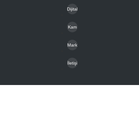
Toplu
Dijital
mu
Katal
Hizm
Kam
oglar
etleri
pany
Mark
alar
alar
İletişi
m