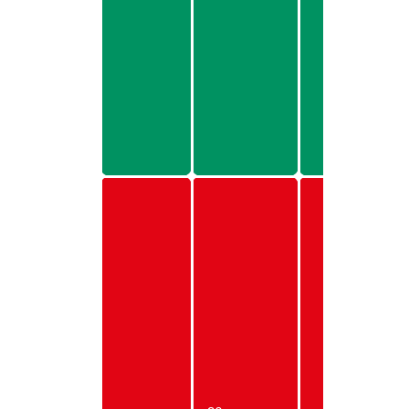
US
TL