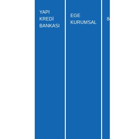
YAPI
EGE
KREDİ
845
US
KURUMSAL
BANKASI
JP
GB