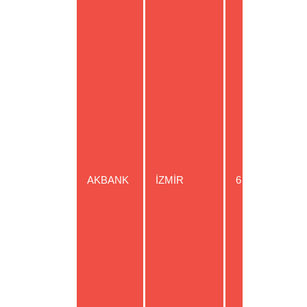
US
AKBANK
İZMİR
6
GB