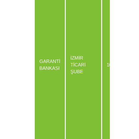
TL
İZMİR
GARANTİ
TİCARİ
100
EU
BANKASI
ŞUBE
US