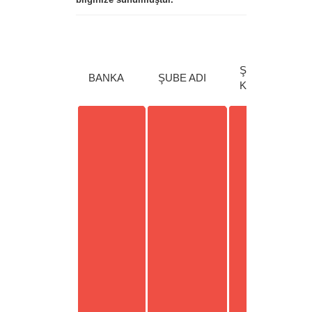
ŞUBE
PA
BANKA
ŞUBE ADI
KODU
CİN
TL
EU