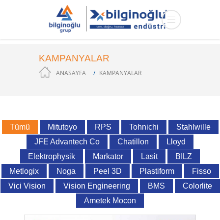
KAMPANYALAR
ANASAYFA
KAMPANYALAR
Tümü
Mitutoyo
RPS
Tohnichi
Stahlwille
JFE Advantech Co
Chatillon
Lloyd
Elektrophysik
Markator
Lasit
BILZ
Metlogix
Noga
Peel 3D
Plastiform
Fisso
Vici Vision
Vision Engineering
BMS
Colorlite
Ametek Mocon