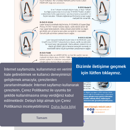
PLASTİFORM BAŞLANGIÇ SETİ KAMPANYASI
Stoklarımızla Sınırlıdır!
Bizimle iletişime geçmek
İnternet sayfamızda, kullanımınızı en verimli
için lütfen tıklayınız.
hale getirebilmek ve kullanıcı deneyiminizi
geliştirmek amacıyla; çerezlerden
yararlanılmaktadır. İnternet sayfamızı kullanarak
çerezlerin, Çerez Politikamız ile uyumlu bir
şekilde kullanılmasına onay verdiğiniz kabul
edilmektedir. Detaylı bilgi almak için Çerez
Politikamızı inceleyebilirsiniz
Daha fazla bilgi
Tamam
RPS BKAL Kalibasyon