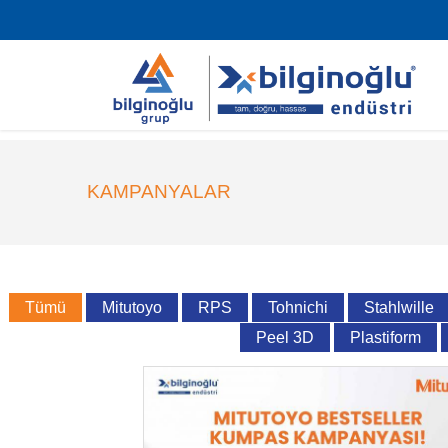
KAMPANYALAR
Tümü
Mitutoyo
RPS
Tohnichi
Stahlwille
Peel 3D
Plastiform