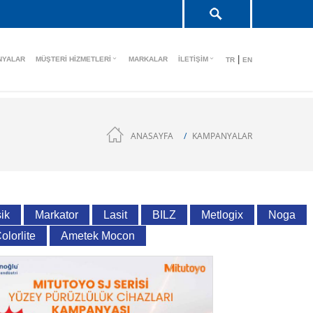
|
NYALAR
MÜŞTERI HIZMETLERI
MARKALAR
İLETIŞIM
TR
EN
ANASAYFA
KAMPANYALAR
ik
Markator
Lasit
BILZ
Metlogix
Noga
olorlite
Ametek Mocon