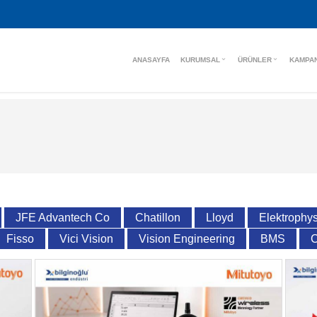
ANASAYFA
KURUMSAL
ÜRÜNLER
KAMPA
JFE Advantech Co
Chatillon
Lloyd
Elektrophys
Fisso
Vici Vision
Vision Engineering
BMS
C