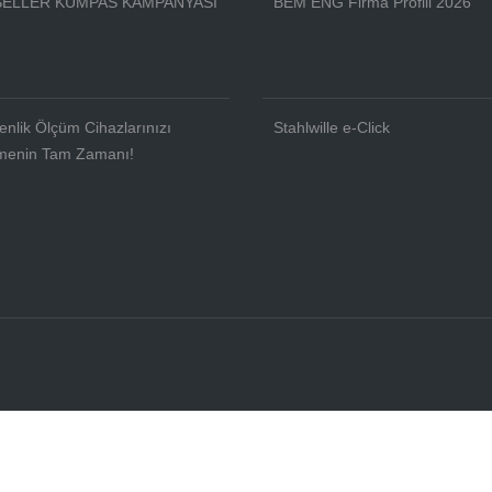
ELLER KUMPAS KAMPANYASI
BEM ENG Firma Profili 2026
enlik Ölçüm Cihazlarınızı
Stahlwille e-Click
menin Tam Zamanı!