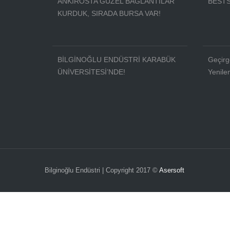
ANKIROSTA GÜZEL BAĞLANTILAR
BESTS
KURDUK, SIRADA BURSA VAR!
BİLGİNOĞLU ENDÜSTRİ KARABÜK
Geçirg
ÜNİVERSİTESİ’NDE!
Yenile
Bilginoğlu Endüstri | Copyright 2017 ©
Asersoft