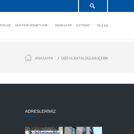
|
NYALAR
MÜŞTERI HIZMETLERI
MARKALAR
İLETIŞIM
TR
EN
ANASAYFA
DİJİTAL KATALOGLAR-IÇERIK
ADRESLERİMİZ