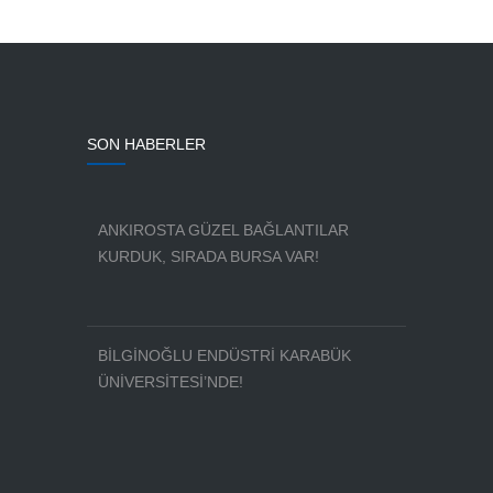
SON HABERLER
ANKIROSTA GÜZEL BAĞLANTILAR
KURDUK, SIRADA BURSA VAR!
BİLGİNOĞLU ENDÜSTRİ KARABÜK
ÜNİVERSİTESİ’NDE!