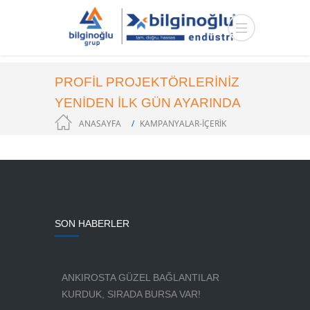
PROFİL PROJEKTÖRLERİNİZ
YENİDEN İLK GÜN AYARINDA
ANASAYFA
KAMPANYALAR-IÇERIK
SON HABERLER
ANKIROSTA GÜZEL BAĞLANTILAR
KURDUK, SIRADA BURSA VAR!