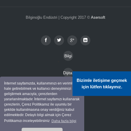
Bilginoğlu Endüstri | Copyright 2017 ©
Asersoft
Bilgi
Toplu
Dijital
mu
Bizimle iletişime geçmek
Katal
İnternet sayfamızda, kullanımınızı en verimli
Hizm
için lütfen tıklayınız.
hale getirebilmek ve kullanıcı deneyiminizi
Kam
oglar
geliştirmek amacıyla; çerezlerden
etleri
yararlanılmaktadır. İnternet sayfamızı kullanarak
pany
çerezlerin, Çerez Politikamız ile uyumlu bir
Mark
alar
şekilde kullanılmasına onay verdiğiniz kabul
edilmektedir. Detaylı bilgi almak için Çerez
alar
Politikamızı inceleyebilirsiniz
Daha fazla bilgi
İletişi