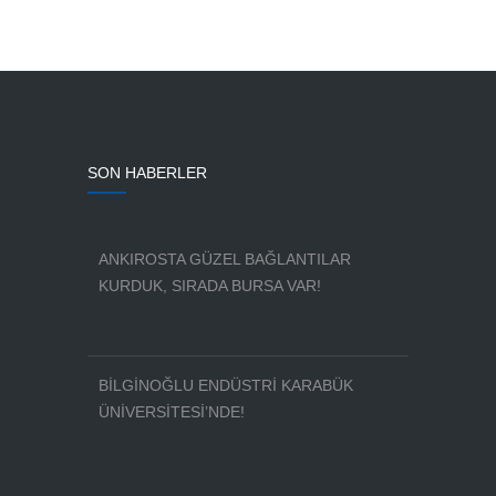
SON HABERLER
ANKIROSTA GÜZEL BAĞLANTILAR
KURDUK, SIRADA BURSA VAR!
BİLGİNOĞLU ENDÜSTRİ KARABÜK
ÜNİVERSİTESİ’NDE!