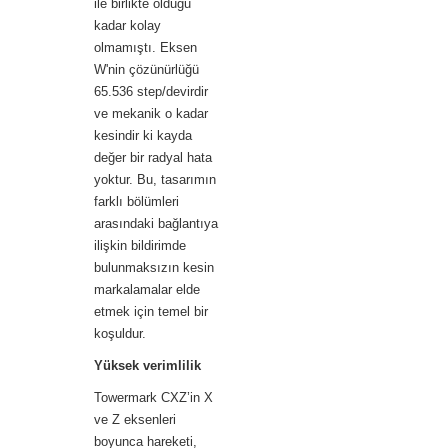
ile birlikte olduğu
kadar kolay
olmamıştı. Eksen
W'nin çözünürlüğü
65.536 step/devirdir
ve mekanik o kadar
kesindir ki kayda
değer bir radyal hata
yoktur. Bu, tasarımın
farklı bölümleri
arasındaki bağlantıya
ilişkin bildirimde
bulunmaksızın kesin
markalamalar elde
etmek için temel bir
koşuldur.
Yüksek verimlilik
Towermark CXZ’in X
ve Z eksenleri
boyunca hareketi,