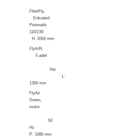
FiberFly,
Enkoderli
Pnömatik
110/230
H: 2050 mm
FlyAIR,
5 adet
Vac
L:
1300 mm
FlyAir
Green,
motor
50
Hz
P: 1080 mm