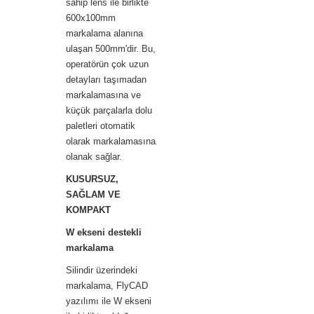
sahip lens ile birlikte
600x100mm
markalama alanına
ulaşan 500mm'dir. Bu,
operatörün çok uzun
detayları taşımadan
markalamasına ve
küçük parçalarla dolu
paletleri otomatik
olarak markalamasına
olanak sağlar.
KUSURSUZ,
SAĞLAM VE
KOMPAKT
W ekseni destekli
markalama
Silindir üzerindeki
markalama, FlyCAD
yazılımı ile W ekseni