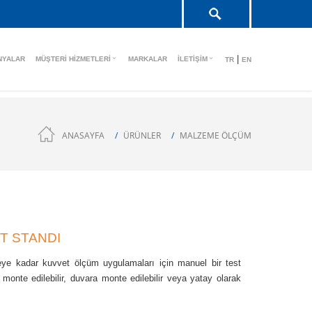
|
NYALAR
MÜŞTERI HIZMETLERI
MARKALAR
İLETIŞIM
TR
EN
ANASAYFA
ÜRÜNLER
MALZEME ÖLÇÜM
T STANDI
ye kadar kuvvet ölçüm uygulamaları için manuel bir test
 monte edilebilir, duvara monte edilebilir veya yatay olarak