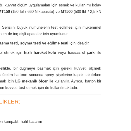
ı, kuvvet ölçüm uygulamaları için esnek ve kullanımı kolay
MT150
(150 lbf / 660 N kapasite) ve
MT500
(500 lbf / 2,5 kN
 Serisi’ni büyük numunelerin test edilmesi için mükemmel
 hem de inç dişli aparatlar için uyumludur.
asma testi, soyma testi ve eğilme testi
için idealdir.
rol etmek için
hızlı hareket kolu
veya
hassas el çarkı
ile
ellikle, bir düğmeye basmak için gerekli kuvveti ölçmek
 üretim hattının sonunda sprey şişelerine kapak takılırken
pmak için
LG mekanik ölçer
ile kullanılır. Ayrıca, karton bir
en kuvveti test etmek için de kullanılmaktadır.
LIKLER:
n kompakt, hafif tasarım