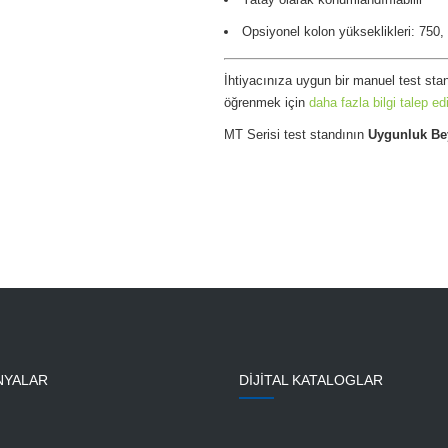
Opsiyonel kolon yükseklikleri: 750
İhtiyacınıza uygun bir manuel test st
öğrenmek için
daha fazla bilgi talep ed
MT Serisi test standının
Uygunluk Be
NYALAR
DİJİTAL KATALOGLAR