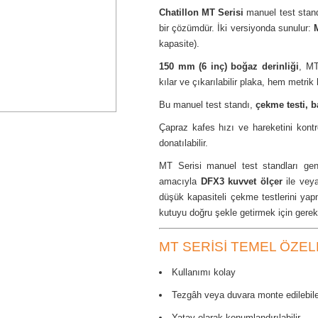
Chatillon MT Serisi
manuel test stand
bir çözümdür. İki versiyonda sunulur:
kapasite).
150 mm (6 inç) boğaz derinliği
, MT
kılar ve çıkarılabilir plaka, hem metrik
Bu manuel test standı,
çekme testi, b
Çapraz kafes hızı ve hareketini kont
donatılabilir.
MT Serisi manuel test standları gen
amacıyla
DFX3 kuvvet ölçer
ile veya
düşük kapasiteli çekme testlerini ya
kutuyu doğru şekle getirmek için gerek
MT SERISI TEMEL ÖZEL
Kullanımı kolay
Tezgâh veya duvara monte edilebile
Yatay olarak konumlandırılabilir