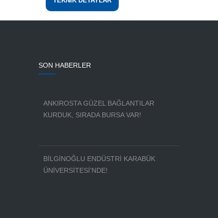
TEKNİK DETAYLAR
SON HABERLER
ANKIROSTA GÜZEL BAĞLANTILAR
KURDUK, SIRADA BURSA VAR!
BİLGİNOĞLU ENDÜSTRİ KARABÜK
ÜNİVERSİTESİ’NDE!