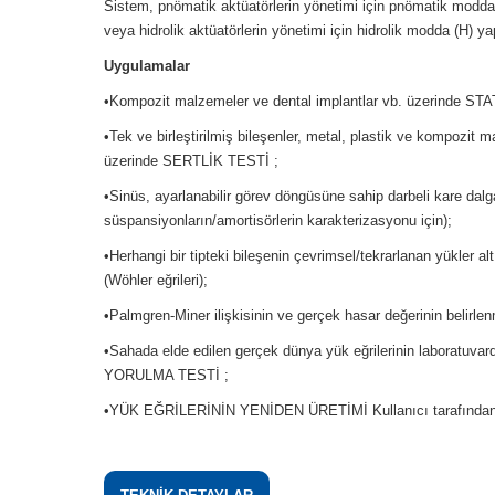
Sistem, pnömatik aktüatörlerin yönetimi için pnömatik modda (P
veya hidrolik aktüatörlerin yönetimi için hidrolik modda (H) yap
Uygulamalar
•Kompozit malzemeler ve dental implantlar vb. üzerinde S
•Tek ve birleştirilmiş bileşenler, metal, plastik ve kompozit 
üzerinde SERTLİK TESTİ ;
•Sinüs, ayarlanabilir görev döngüsüne sahip darbeli kare dal
süspansiyonların/amortisörlerin karakterizasyonu için);
•Herhangi bir tipteki bileşenin çevrimsel/tekrarlanan yükl
(Wöhler eğrileri);
•Palmgren-Miner ilişkisinin ve gerçek hasar değerinin be
•Sahada elde edilen gerçek dünya yük eğrilerinin laboratuv
YORULMA TESTİ ;
•YÜK EĞRİLERİNİN YENİDEN ÜRETİMİ Kullanıcı tarafından t