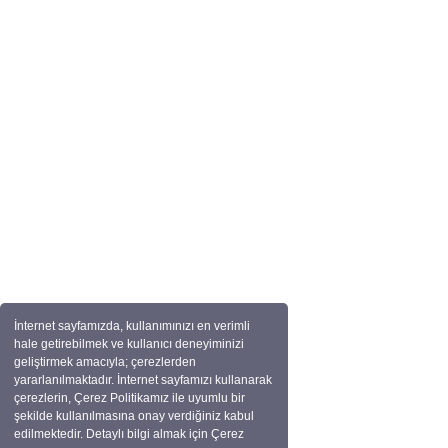
İnternet sayfamızda, kullanımınızı en verimli
hale getirebilmek ve kullanıcı deneyiminizi
geliştirmek amacıyla; çerezlerden
yararlanılmaktadır. İnternet sayfamızı kullanarak
çerezlerin, Çerez Politikamız ile uyumlu bir
şekilde kullanılmasına onay verdiğiniz kabul
edilmektedir. Detaylı bilgi almak için Çerez