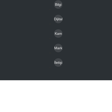
Bilgi
Toplu
Dijital
mu
Katal
Hizm
Kam
oglar
etleri
pany
Mark
alar
alar
İletişi
m