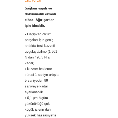
SERİSİ
Sağlam yapılı ve
dokunmatik ekranlı
cihaz. Ağır şartlar
için idealdir.
• Değişken ölçüm
parçaları için geniş
aralıkta test kuvveti
uygulayabilme (1.961
N dan 490.3 N a
kadar).
• Kuvvet bekleme
süresi 1 saniye artışla
5 saniyeden 99
saniyeye kadar
ayarlanabilir.
• 0,1 µm ölçüm
çözünürlüğü çok
küçük izlerin dahi
yüksek hassasiyette