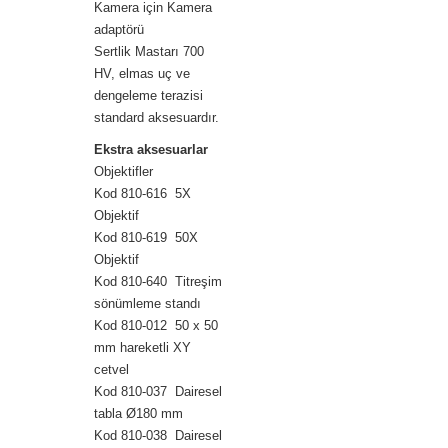
Kamera için Kamera
adaptörü
Sertlik Mastarı 700
HV, elmas uç ve
dengeleme terazisi
standard aksesuardır.
Ekstra aksesuarlar
Objektifler
Kod 810-616 5X
Objektif
Kod 810-619 50X
Objektif
Kod 810-640 Titreşim
sönümleme standı
Kod 810-012 50 x 50
mm hareketli XY
cetvel
Kod 810-037 Dairesel
tabla Ø180 mm
Kod 810-038 Dairesel