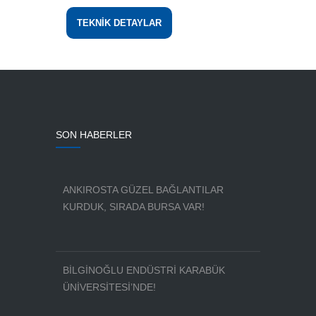
TEKNİK DETAYLAR
SON HABERLER
ANKIROSTA GÜZEL BAĞLANTILAR
KURDUK, SIRADA BURSA VAR!
BİLGİNOĞLU ENDÜSTRİ KARABÜK
ÜNİVERSİTESİ’NDE!