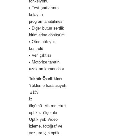
fonksiyonu
• Test şartlarının
kolayca
programlanabilmesi
• Diğer bütün sertlik
birimlerine dönüşüm
• Otomatik yük
kontrolü
• Veri çıktısı
• Motorize taretin
uzaktan kumandası
Teknik Özellikler:
Yükleme hassasiyeti:
±1%
İz
ölçümü: Mikrometreli
optik iz ölçer ile
Optik yol: Video
izleme, fotoğraf ve
yazılım için optik