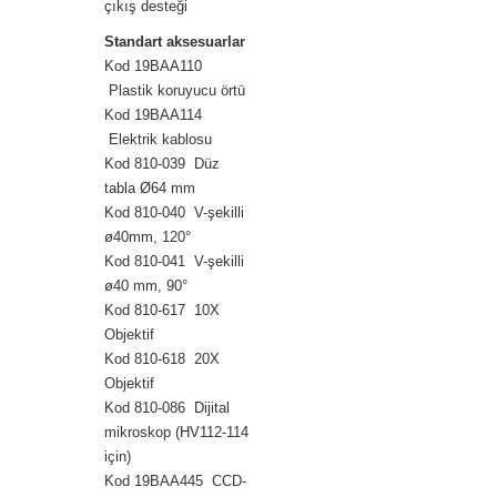
çıkış desteği
Standart aksesuarlar
Kod 19BAA110
Plastik koruyucu örtü
Kod 19BAA114
Elektrik kablosu
Kod 810-039 Düz
tabla Ø64 mm
Kod 810-040 V-şekilli
ø40mm, 120°
Kod 810-041 V-şekilli
ø40 mm, 90°
Kod 810-617 10X
Objektif
Kod 810-618 20X
Objektif
Kod 810-086 Dijital
mikroskop (HV112-114
için)
Kod 19BAA445 CCD-