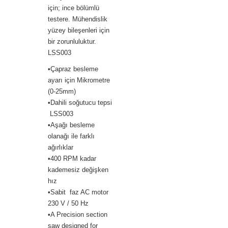
için; ince bölümlü
testere. Mühendislik
yüzey bileşenleri için
bir zorunluluktur.
LSS003
•Çapraz besleme
ayarı için Mikrometre
(0-25mm)
•Dahili soğutucu tepsi
LSS003
•Aşağı besleme
olanağı ile farklı
ağırlıklar
•400 RPM kadar
kademesiz değişken
hız
•Sabit faz AC motor
230 V / 50 Hz
•A Precision section
saw designed for