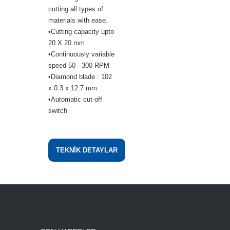
cutting all types of
materials with ease.
•Cutting capacity upto
20 X 20 mm
•Continuously variable
speed 50 - 300 RPM
•Diamond blade : 102
x 0.3 x 12.7 mm
•Automatic cut-off
switch
TEKNİK DETAYLAR