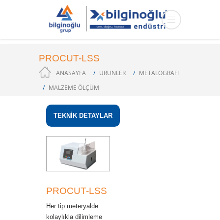
PROCUT-LSS
ANASAYFA
ÜRÜNLER
METALOGRAFİ
MALZEME ÖLÇÜM
TEKNİK DETAYLAR
PROCUT-LSS
Her tip meteryalde
kolaylıkla dilimleme