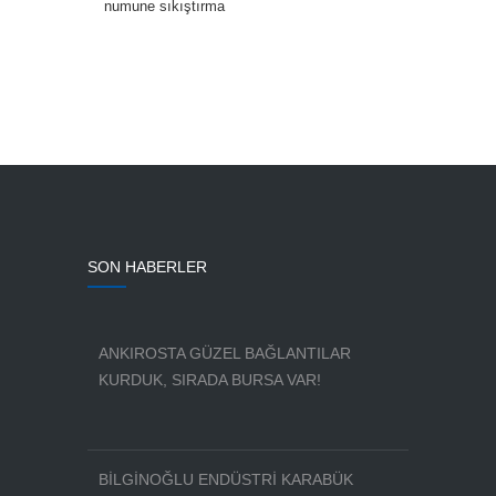
numune sıkıştırma
SON HABERLER
ANKIROSTA GÜZEL BAĞLANTILAR
KURDUK, SIRADA BURSA VAR!
BİLGİNOĞLU ENDÜSTRİ KARABÜK