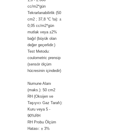
cc/m2*gün
Tekrarlanabilirlik (50
cm2 ; 37,8 °C 'ta): ±
0,05 cc/m2*gün
mutlak veya ±2%
bağıl (büyük olan
değer geçerlidir.)
Test Metodu:
coulometric prensip
(sensör ölçüm
hücresinin içindedir)
Numune Alanı
(maks.): 50 cm2
RH (Oksijen ve
Taşıyıcı Gaz Tarafı):
Kuru veya 5 -
90%RH
RH Probu Ölçüm
Hatası: ± 3%