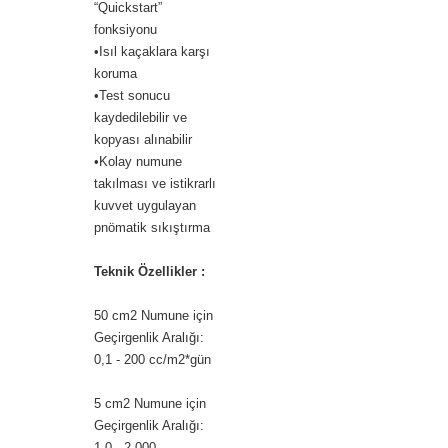
“Quickstart”
fonksiyonu
•Isıl kaçaklara karşı
koruma
•Test sonucu
kaydedilebilir ve
kopyası alınabilir
•Kolay numune
takılması ve istikrarlı
kuvvet uygulayan
pnömatik sıkıştırma
Teknik Özellikler :
50 cm2 Numune için
Geçirgenlik Aralığı:
0,1 - 200 cc/m2*gün
5 cm2 Numune için
Geçirgenlik Aralığı:
1,0 - 2.000