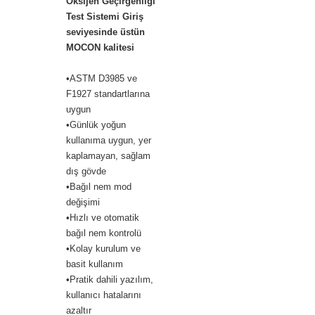
Oksijen Geçirgenliği
Test Sistemi Giriş
seviyesinde üstün
MOCON kalitesi
•ASTM D3985 ve
F1927 standartlarına
uygun
•Günlük yoğun
kullanıma uygun, yer
kaplamayan, sağlam
dış gövde
•Bağıl nem mod
değişimi
•Hızlı ve otomatik
bağıl nem kontrolü
•Kolay kurulum ve
basit kullanım
•Pratik dahili yazılım,
kullanıcı hatalarını
azaltır