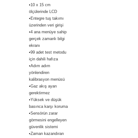
•10 x 15 cm
ölçülerinde LCD
•Entegre tuş takımı
üzerinden veri girişi
•4 ana menüye sahip
gerçek zamanlı bilgi
ekranı
•99 adet test metodu
için dahili hafıza
•Adım adım
yönlendiren
kalibrasyon menüsü
•Gaz akış ayarı
gerektirmez
•Yüksek ve düşük
basınca karşı koruma
•Sensörün zarar
görmesini engelleyen
güvenlik sistemi
•Zaman kazandıran