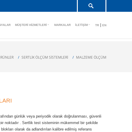
|
NYALAR
MÜŞTERI HIZMETLERI
MARKALAR
İLETIŞIM
TR
EN
RÜNLER
SERTLİK ÖLÇÜM SİSTEMLERİ
MALZEME ÖLÇÜM
LARI
arafından günlük veya periyodik olarak doğrulanması, güvenli
ir noktadır . Sertlik test sisteminin mükemmel bir şekilde
 blokları olarak da adlandırılan kalibre edilmiş referans