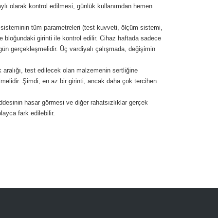
ylı olarak kontrol edilmesi, günlük kullanımdan hemen
st sisteminin tüm parametreleri (test kuvveti, ölçüm sistemi,
e bloğundaki girinti ile kontrol edilir. Cihaz haftada sadece
 gün gerçekleşmelidir. Üç vardiyalı çalışmada, değişimin
ik aralığı, test edilecek olan malzemenin sertliğine
melidir. Şimdi, en az bir girinti, ancak daha çok tercihen
ddesinin hasar görmesi ve diğer rahatsızlıklar gerçek
yca fark edilebilir.