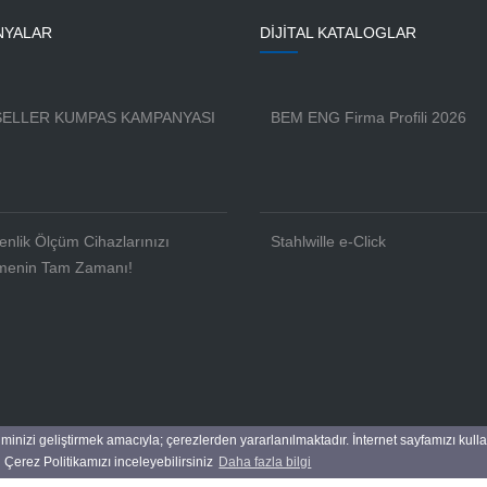
NYALAR
DİJİTAL KATALOGLAR
ELLER KUMPAS KAMPANYASI
BEM ENG Firma Profili 2026
enlik Ölçüm Cihazlarınızı
Stahlwille e-Click
menin Tam Zamanı!
iminizi geliştirmek amacıyla; çerezlerden yararlanılmaktadır. İnternet sayfamızı kull
 Çerez Politikamızı inceleyebilirsiniz
Daha fazla bilgi