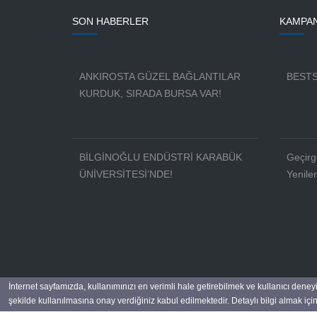
SON HABERLER
KAMPA
ANKIROSTA GÜZEL BAĞLANTILAR
BESTS
KURDUK, SIRADA BURSA VAR!
BİLGİNOĞLU ENDÜSTRİ KARABÜK
Geçirg
ÜNİVERSİTESİ’NDE!
Yenile
İnternet sayfamızda, kullanımınızı en verimli hale getirebilmek ve kullanıcı deney
şekilde kullanılmasına onay verdiğiniz kabul edilmektedir. Detaylı bilgi almak için
Bilginoğlu Endüstri | Copyright 2017 ©
Asersoft