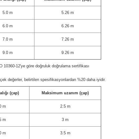
5.0 m
5.26 m
6.0 m
6.26 m
7.0 m
7.26 m
9.0 m
9.26 m
O 10360-12'ye göre doğruluk doğrulama sertifikası
ek değerler, belirtilen spesifikasyonlardan %20 daha iyidir.
lığı (çap)
Maksimum uzanım (çap)
0 m
2.5 m
5 m
3 m
0 m
3.5 m