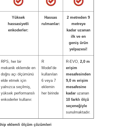
Yüksek
Hassas
2 metreden 9
hassasiyetli
rulmanlar:
metreye
enkoderler:
kadar uzanan
ilk ve en
geniş ürün
yelpazesi!
RPS, her bir
R
R-EVO,
2,0 m
mekanik eklemde en
Model’de
erişim
doğru açı ölçümünü
kullanılan
mesafesinden
elde etmek için
6 veya 7
9,0 m erişim
yalnızca seçilmiş,
eklemin
mesafesine
yüksek performanslı
her birinde
kadar
uzanan
enkoderler kullanır.
10 farklı ölçü
seçeneğiyle
sunulmaktadır.
hip eklemli ölçüm çözümleri