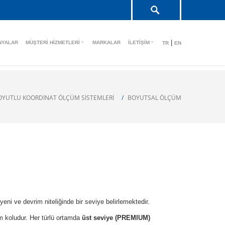
|
NYALAR
MÜŞTERI HIZMETLERI
MARKALAR
İLETIŞIM
TR
EN
OYUTLU KOORDINAT ÖLÇÜM SISTEMLERI
BOYUTSAL ÖLÇÜM
yeni ve devrim niteliğinde bir seviye belirlemektedir.
üm koludur. Her türlü ortamda
üst seviye (PREMIUM)