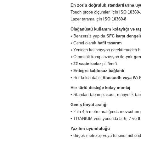
En zorlu doğruluk standartlarına u
Touch probe ölçümleri için
ISO 10360-
Lazer tarama için
ISO 10360-8
Olağanüstü kullanım kolaylığı ve taş
• Benzersiz yapıda
SFC karşı dengel
• Genel olarak
hafif tasarım
• Yeniden kalibrasyon gerektirmeden h
• Otomatik kompanzasyon ile
çok geni
•
22 saate kadar
pil ömrü
•
Entegre kablosuz bağlantı
• Her kolda dahili
Bluetooth veya Wi-F
Her türlü desteğe kolay montaj
• Standart taban plakası, manyetik taba
Geniş boyut aralığı
• 2 ila 4,5 metre aralığında mevcut en g
• TITANIUM versiyonunda 5, 6, 7 ve
9
Yazılım uyumluluğu
• Birçok metroloji veya tersine mühendi