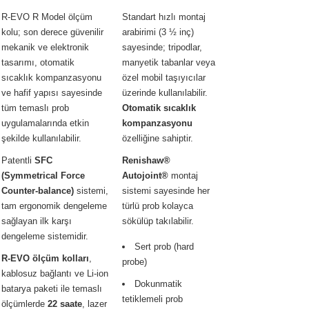
R-EVO R Model ölçüm
Standart hızlı montaj
kolu; son derece güvenilir
arabirimi (3 ½ inç)
mekanik ve elektronik
sayesinde; tripodlar,
tasarımı, otomatik
manyetik tabanlar veya
sıcaklık kompanzasyonu
özel mobil taşıyıcılar
ve hafif yapısı sayesinde
üzerinde kullanılabilir.
tüm temaslı prob
Otomatik sıcaklık
uygulamalarında etkin
kompanzasyonu
şekilde kullanılabilir.
özelliğine sahiptir.
Patentli
SFC
Renishaw®
(Symmetrical Force
Autojoint®
montaj
Counter-balance)
sistemi,
sistemi sayesinde her
tam ergonomik dengeleme
türlü prob kolayca
sağlayan ilk karşı
sökülüp takılabilir.
dengeleme sistemidir.
Sert prob (hard
R-EVO ölçüm kolları
,
probe)
kablosuz bağlantı ve Li-ion
Dokunmatik
batarya paketi ile temaslı
tetiklemeli prob
ölçümlerde
22 saate
, lazer