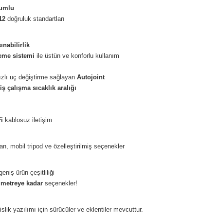
yumlu
12
doğruluk standartları
ınabilirlik
eme sistemi
ile üstün ve konforlu kullanım
ızlı uç değiştirme sağlayan
Autojoint
ş çalışma sıcaklık aralığı
i
kablosuz iletişim
n, mobil tripod ve özelleştirilmiş seçenekler
eniş ürün çeşitliliği
 metreye kadar
seçenekler!
slik yazılımı için sürücüler ve eklentiler mevcuttur.