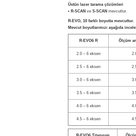
Üstün lazer tarama çözümleri
•
R-SCAN
ve
S-SCAN
mevcuttur.
R-EVO, 10 farklı boyutta mevcuttur.
Mevcut boyutlarımızı aşağıda inceley
R-EVO6 R
Ölçüm ara
2.0 – 6 eksen
2.
2.5 – 6 eksen
2.
3.0 – 6 eksen
3.
3.5 – 6 eksen
3.
4.0 – 6 eksen
4.
4.5 – 6 eksen
4.
R-EVO6 Titanyum
Ölçüm