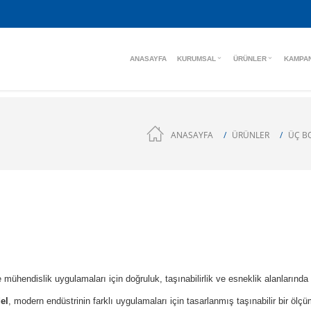
ANASAYFA
KURUMSAL
ÜRÜNLER
KAMPA
ANASAYFA
ÜRÜNLER
ÜÇ B
 mühendislik uygulamaları için doğruluk, taşınabilirlik ve esneklik alanlarında 
el
, modern endüstrinin farklı uygulamaları için tasarlanmış taşınabilir bir ölç