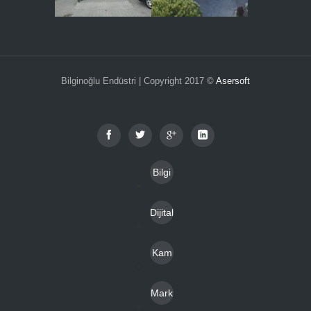
Bilginoğlu Endüstri | Copyright 2017 ©
Asersoft
Bilgi
Toplu
Dijital
mu
Katal
Hizm
Kam
oglar
etleri
pany
Mark
alar