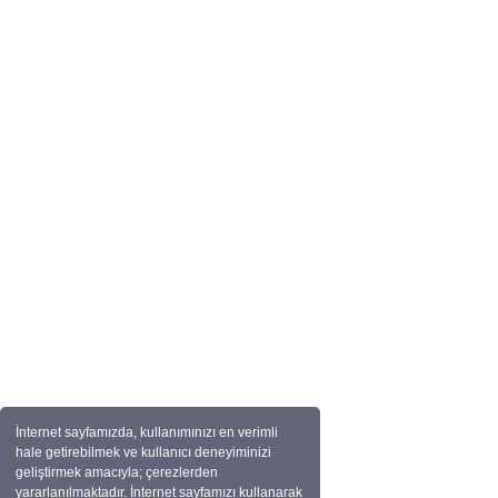
İnternet sayfamızda, kullanımınızı en verimli
hale getirebilmek ve kullanıcı deneyiminizi
geliştirmek amacıyla; çerezlerden
yararlanılmaktadır. İnternet sayfamızı kullanarak