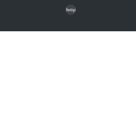
alar
İletişi
m