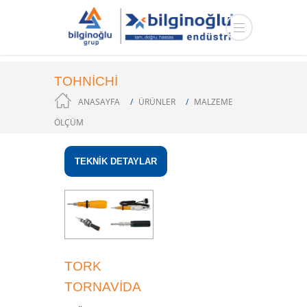
TOHNİCHİ
ANASAYFA
ÜRÜNLER
MALZEME
ÖLÇÜM
TEKNİK DETAYLAR
TORK
TORNAVIDA