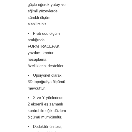
güçle eğerek yatay ve
eğimli yüzeylerde
sürekli ölçüm
alabilirsiniz.
Prob ucu ölçüm
aralığında
FORMTRACEPAK
yazılımı kontur
hesaplama
özelliklerini destekler.
Opsiyonel olarak
3D topoğrafya ölçümü
mevcuttur.
X ve Y yönlerinde
2 eksenli eş zamanlı
kontrol ile eğik düzlem
ölçümü mümkündür.
Dedektör ünitesi,