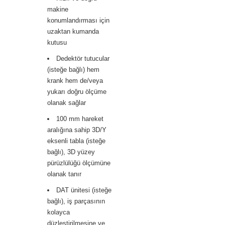
makine
konumlandırması için
uzaktan kumanda
kutusu
Dedektör tutucular
(isteğe bağlı) hem
krank hem de/veya
yukarı doğru ölçüme
olanak sağlar
100 mm hareket
aralığına sahip 3D/Y
eksenli tabla (isteğe
bağlı), 3D yüzey
pürüzlülüğü ölçümüne
olanak tanır
DAT ünitesi (isteğe
bağlı), iş parçasının
kolayca
düzleştirilmesine ve