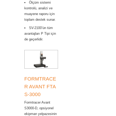
Ölçüm sistemi
kontrolü, analizi ve
muayene raporu için
toplam destek sunar.
SV-2100’ün tüm
avantajları P Tipi için
de geçerlidir.
FORMTRACE
R AVANT FTA
S-3000
Formtracer Avant
S3000-D, opsiyonel
ekipman yelpazesinin