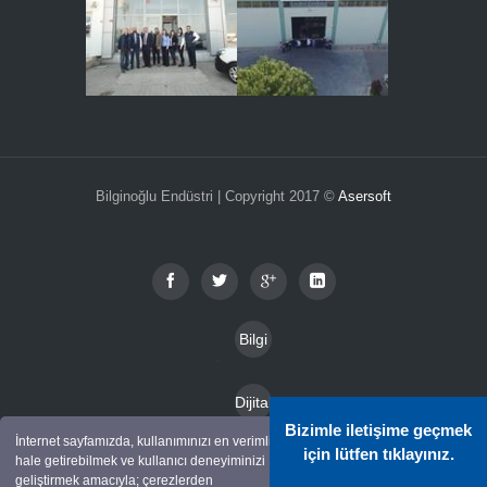
Bilginoğlu Endüstri | Copyright 2017 ©
Asersoft
Bilgi
Toplu
Dijital
mu
Bizimle iletişime geçmek
Katal
İnternet sayfamızda, kullanımınızı en verimli
Hizm
için lütfen tıklayınız.
hale getirebilmek ve kullanıcı deneyiminizi
Kam
oglar
geliştirmek amacıyla; çerezlerden
etleri