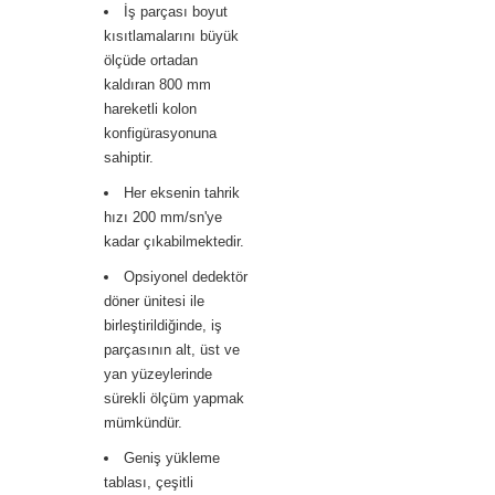
İş parçası boyut
kısıtlamalarını büyük
ölçüde ortadan
kaldıran 800 mm
hareketli kolon
konfigürasyonuna
sahiptir.
Her eksenin tahrik
hızı 200 mm/sn'ye
kadar çıkabilmektedir.
Opsiyonel dedektör
döner ünitesi ile
birleştirildiğinde, iş
parçasının alt, üst ve
yan yüzeylerinde
sürekli ölçüm yapmak
mümkündür.
Geniş yükleme
tablası, çeşitli