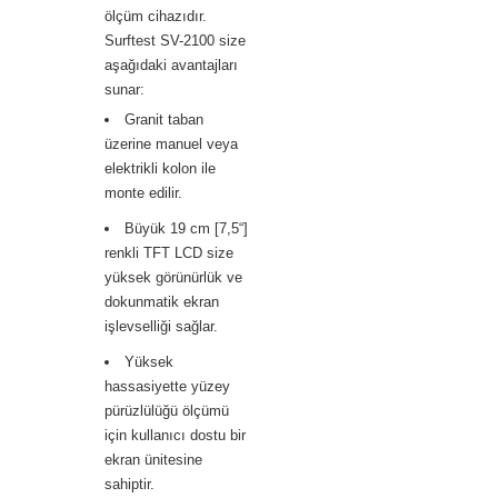
ölçüm cihazıdır.
Surftest SV-2100 size
aşağıdaki avantajları
sunar:
Granit taban
üzerine manuel veya
elektrikli kolon ile
monte edilir.
Büyük 19 cm [7,5“]
renkli TFT LCD size
yüksek görünürlük ve
dokunmatik ekran
işlevselliği sağlar.
Yüksek
hassasiyette yüzey
pürüzlülüğü ölçümü
için kullanıcı dostu bir
ekran ünitesine
sahiptir.