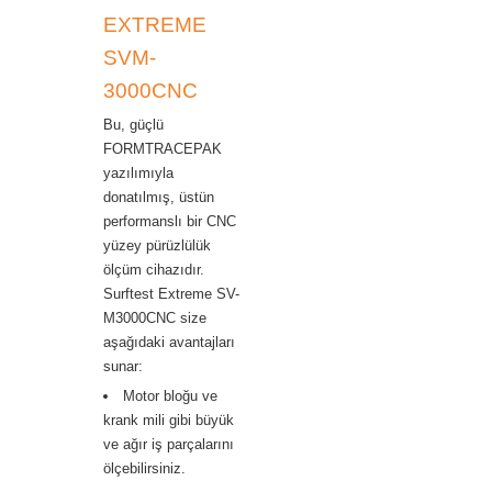
EXTREME
SVM-
3000CNC
Bu, güçlü
FORMTRACEPAK
yazılımıyla
donatılmış, üstün
performanslı bir CNC
yüzey pürüzlülük
ölçüm cihazıdır.
Surftest Extreme SV-
M3000CNC size
aşağıdaki avantajları
sunar:
Motor bloğu ve
krank mili gibi büyük
ve ağır iş parçalarını
ölçebilirsiniz.