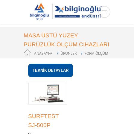
MASA ÜSTÜ YÜZEY
PÜRÜZLÜK ÖLÇÜM CİHAZLARI
ANASAYFA
ÜRÜNLER
FORM ÖLÇÜM
SISTEMLERI
BOYUTSAL ÖLÇÜM
TEKNİK DETAYLAR
SURFTEST
SJ-500P