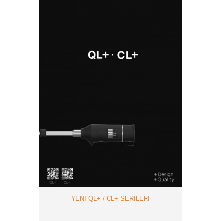
YENI QL+ / CL+ SERILERI