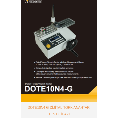
DOTE10N4-G DIJITAL TORK ANAHTARI
TEST CIHAZI