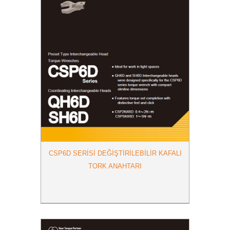
CSP6D SERISI DEĞIŞTIRILEBILIR KAFALI
TORK ANAHTARI