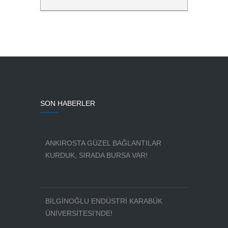
SON HABERLER
ANKIROSTA GÜZEL BAĞLANTILAR
KURDUK, SIRADA BURSA VAR!
BİLGİNOĞLU ENDÜSTRİ KARABÜK
ÜNİVERSİTESİ’NDE!