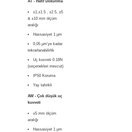
AT - Hafif Dokunma
±1,±1.5 , ±2.5, ±5
& ±10 mm ölçüm
aralığı
Hassasiyet 1 μm
0,05 μm’ye kadar
tekrarlanabilirlik
Uç kuvveti 0.18N
(seçenekleri mevcut)
IP50 Koruma
Yay tahrikli
AW - Çok düşük uç
kuvveti
±5 mm ölçüm
aralığı
Hassasiyet 1 μm