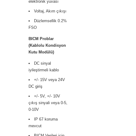
elektronik yuvası
Voltaj, Akım çıkışı
Düzlemsellik 0.2%
FSO
BICM Problar
(Kablolu Kondisyon
Kutu Modülü)
DC sinyal
iyileştirmeli kablo
+/- 15V veya 24V
DC giriş
+/- 5V, +/- 10V
çıkış sinyali veya 0-5,
0-10V
IP 67 koruma
mevcut
BICM Verileri için