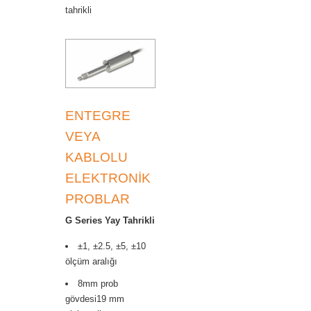
tahrikli
ENTEGRE
VEYA
KABLOLU
ELEKTRONİK
PROBLAR
G Series Yay Tahrikli
±1, ±2.5, ±5, ±10
ölçüm aralığı
8mm prob
gövdesi19 mm