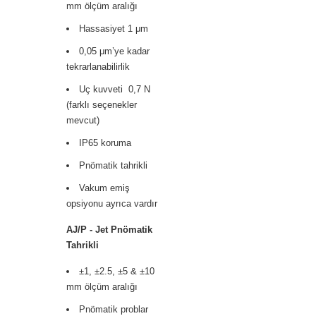
mm ölçüm aralığı
Hassasiyet 1 μm
0,05 μm’ye kadar
tekrarlanabilirlik
Uç kuvveti 0,7 N
(farklı seçenekler
mevcut)
IP65 koruma
Pnömatik tahrikli
Vakum emiş
opsiyonu ayrıca vardır
AJ/P - Jet Pnömatik
Tahrikli
±1, ±2.5, ±5 & ±10
mm ölçüm aralığı
Pnömatik problar