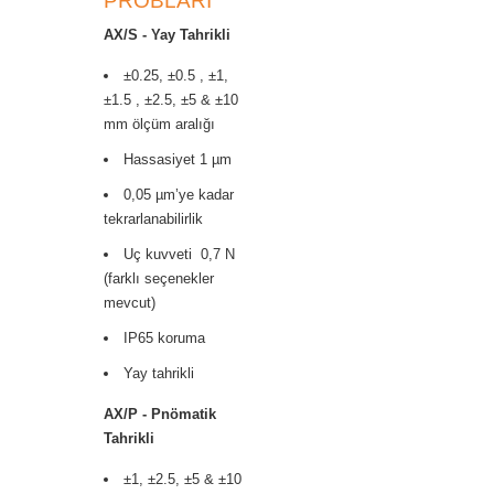
PROBLARI
AX/S - Yay Tahrikli
±0.25, ±0.5 , ±1,
±1.5 , ±2.5, ±5 & ±10
mm ölçüm aralığı
Hassasiyet 1 µm
0,05 µm’ye kadar
tekrarlanabilirlik
Uç kuvveti 0,7 N
(farklı seçenekler
mevcut)
IP65 koruma
Yay tahrikli
AX/P - Pnömatik
Tahrikli
±1, ±2.5, ±5 & ±10