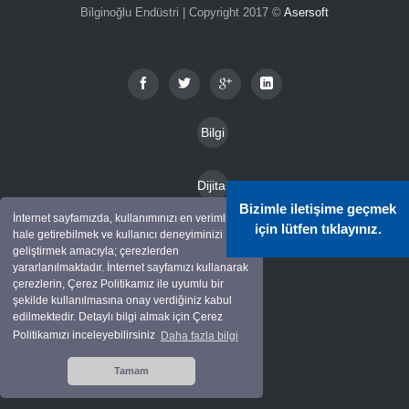
Bilginoğlu Endüstri | Copyright 2017 ©
Asersoft
Bilgi
Toplu
Dijital
mu
Bizimle iletişime geçmek
Katal
İnternet sayfamızda, kullanımınızı en verimli
Hizm
için lütfen tıklayınız.
hale getirebilmek ve kullanıcı deneyiminizi
Kam
oglar
geliştirmek amacıyla; çerezlerden
etleri
yararlanılmaktadır. İnternet sayfamızı kullanarak
pany
çerezlerin, Çerez Politikamız ile uyumlu bir
Mark
alar
şekilde kullanılmasına onay verdiğiniz kabul
edilmektedir. Detaylı bilgi almak için Çerez
alar
Politikamızı inceleyebilirsiniz
Daha fazla bilgi
İletişi
Tamam
m