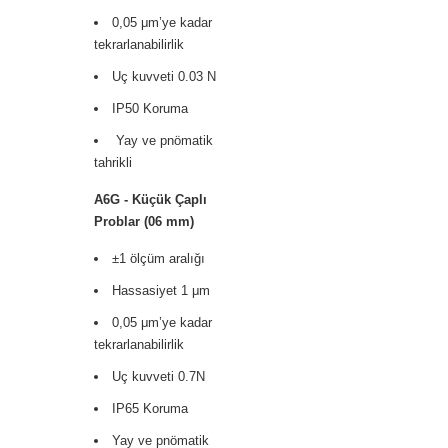
0,05 μm’ye kadar
tekrarlanabilirlik
Uç kuvveti 0.03 N
IP50 Koruma
Yay ve pnömatik
tahrikli
A6G - Küçük Çaplı
Problar (06 mm)
±1 ölçüm aralığı
Hassasiyet 1 μm
0,05 μm’ye kadar
tekrarlanabilirlik
Uç kuvveti 0.7N
IP65 Koruma
Yay ve pnömatik